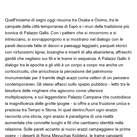
Quell’insieme di segni oggi risuona tra Osaka e Osimo, tra le
campate della città temporanea di Expò e i muri della tradizione più
iconica di Palazzo Gallo. Con i pattern che si rincorrono e si
intrecciano, si sovrappongono e si mostrano nel dialogo con le
pareti decorate fatte di decori e paesaggi leggiadri, parquet storici
con virtuosismi lignei, losanghe e inserti di alta ebanisteria, affreschi
gentili che vegliano sui fili e le trame in sequenza. A Palazzo Gallo il
dialogo tra le epoche e gli stili è un corpo a corpo ma anche un
cortocircuito, che arricchisce la percezione del patrimonio
monumentale per il tramite degli arazzi come vettori di un pensiero
contemporaneo. Gli stessi affacci sullo spazio pubblico - letto tra le
tessiture delle ringhiere che agiscono come ulteriore
moltiplicazione, e sul leggendario Palazzo Campana che custodisce
la magnificenza delle grotte ipogee - si offre a una fruizione unica e
preziosa tra Tempo e Storia. In quel dentro/fuori ogni arazzo
racconta una storia, ogni arazzo è paradigma di una realtà
aumentata che connette luoghi e fili che cambiano identità nella
relazione. Sulle pareti accanto ai nuovi arazzi campeggiano le prime
opere – i deserti di Rona Meyuchas Koblenz, le trame cangianti