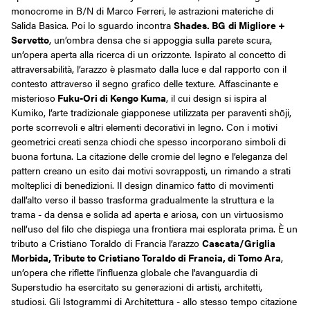
monocrome in B/N di Marco Ferreri, le astrazioni materiche di
Salida Basica. Poi lo sguardo incontra
Shades. BG
di Migliore +
Servetto
, un’ombra densa che si appoggia sulla parete scura,
un’opera aperta alla ricerca di un orizzonte. Ispirato al concetto di
attraversabilità, l’arazzo è plasmato dalla luce e dal rapporto con il
contesto attraverso il segno grafico delle texture. Affascinante e
misterioso
Fuku-Ori di Kengo Kuma
, il cui design si ispira al
Kumiko, l’arte tradizionale giapponese utilizzata per paraventi shōji,
porte scorrevoli e altri elementi decorativi in legno. Con i motivi
geometrici creati senza chiodi che spesso incorporano simboli di
buona fortuna. La citazione delle cromie del legno e l’eleganza del
pattern creano un esito dai motivi sovrapposti, un rimando a strati
molteplici di benedizioni. Il design dinamico fatto di movimenti
dall’alto verso il basso trasforma gradualmente la struttura e la
trama - da densa e solida ad aperta e ariosa, con un virtuosismo
nell’uso del filo che dispiega una frontiera mai esplorata prima. È un
tributo a Cristiano Toraldo di Francia l’arazzo
Cascata/Griglia
Morbida, Tribute to Cristiano Toraldo di Francia, di Tomo Ara
,
un’opera che riflette l'influenza globale che l'avanguardia di
Superstudio ha esercitato su generazioni di artisti, architetti,
studiosi. Gli Istogrammi di Architettura - allo stesso tempo citazione