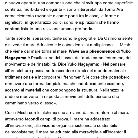
e nuova opera in una composizione che si sviluppa come superficie
continua, morbida ed elegante – sono interpretati da Tomo Ara
come elemento razionale e come ponti tra le cose, le forme e i
significati; in quell’arazzo poi ci sono le ispirazioni che hanno
contraddistinto una relazione umana profonda.
Tante sono le ispirazioni, tante sono le geografie. Da Osimo si sente
e si vede il mare Adriatico e le coincidenze si moltiplicano – i-Mesh
che viene dal mare torna al mare.
Wave as a phenomenon di Yuko
Nagayama
è l’esaltazione del flusso, dell’onda come fenomeno, del
movimento e dell’instabilità. Dice Yuko Nagayama: «Nel pensare
all'architettura possiamo trascendere i limiti del mondo materiale
tridimensionale e incorporare i "fenomeni", le cose che potrebbero
non avere una forma tangibile ma che indubbiamente esistono,
accanto ai materiali che compongono la struttura. Nell’arazzo le
onde si muovono in risposta ai movimenti delle persone che
camminano verso di esso».
Così i-Mesh con le alchimie che arrivano dal mare ritorna al mare,
attraverso fecondi campi di prova. Il mare ha addestrato
all’innovazione, alla visione organica, sistemica e sostenibile
dell’ecosistema; il mare ha educato alla meraviglia e all’incanto; il
mare ha imposto le sfide ardite tra geometria performance e