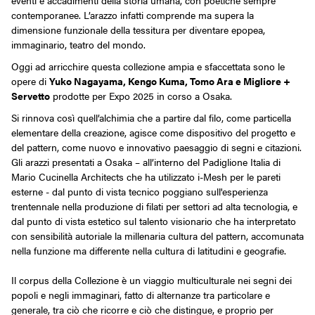
eventi e accadimenti della storia umana, con poetiche sempre
contemporanee. L’arazzo infatti comprende ma supera la
dimensione funzionale della tessitura per diventare epopea,
immaginario, teatro del mondo.
Oggi ad arricchire questa collezione ampia e sfaccettata sono le
opere di
Yuko Nagayama, Kengo Kuma, Tomo Ara e Migliore +
Servetto
prodotte per Expo 2025 in corso a Osaka.
Si rinnova così quell’alchimia che a partire dal filo, come particella
elementare della creazione, agisce come dispositivo del progetto e
del pattern, come nuovo e innovativo paesaggio di segni e citazioni.
Gli arazzi presentati a Osaka – all’interno del Padiglione Italia di
Mario Cucinella Architects che ha utilizzato i-Mesh per le pareti
esterne - dal punto di vista tecnico poggiano sull'esperienza
trentennale nella produzione di filati per settori ad alta tecnologia, e
dal punto di vista estetico sul talento visionario che ha interpretato
con sensibilità autoriale la millenaria cultura del pattern, accomunata
nella funzione ma differente nella cultura di latitudini e geografie.
Il corpus della Collezione è un viaggio multiculturale nei segni dei
popoli e negli immaginari, fatto di alternanze tra particolare e
generale, tra ciò che ricorre e ciò che distingue, e proprio per