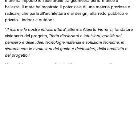
bellezza. Il mare ha mostrato il potenziale di una materia preziosa e
radicale, che parla all'architettura e al design, all'arredo pubblico e
privato - indoor e outdoor.
"
Il mare è la nostra infrastruttura
",afferma Alberto Fiorenzi, fondatore
visionario del progetto, "
fatta direlazioni e intuizioni, qualità del
pensiero e delle idee, tecnologie,materiali e soluzioni tecniche, in
sintonia con le evoluzioni del gusto e deidesideri, della creatività e
del progetto
."
L’esposizione temporanea è visitabile su appuntamento fino al 31
agosto.
Per maggiori informazioni:
+39 07122163
news@i-mesh.eu